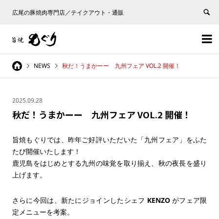
広尾の豚焼肉専門店／テイクアウト・通販


NEWS
秋だ！うまかーー 九州フェア VOL.2 開催！
2025.09.28
秋だ！うまかーー 九州フェア VOL.2 開催！
旨焼もぐりでは、昨年ご好評いただいた「九州フェア」をふた
たび開催いたします！
鹿児島をはじめとする九州の味覚を取り揃え、秋の夜長を盛り
上げます。
さらに今回は、新たにジョインしたシェフ
KENZO
がフェア限
定メニューを考案。